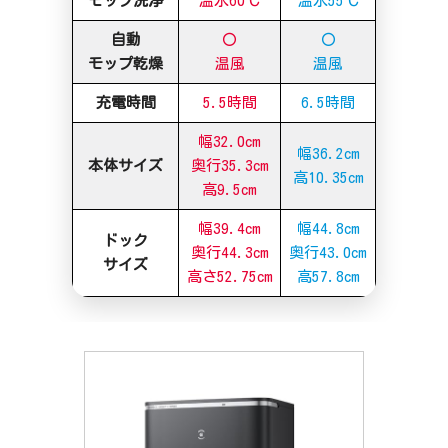
モップ洗浄
温水60℃
温水55℃
自動
〇
〇
モップ乾燥
温風
温風
充電時間
5.5時間
6.5時間
幅32.0cm
幅36.2cm
本体サイズ
奥行35.3cm
高10.35cm
高9.5cm
幅39.4cm
幅44.8cm
ドック
奥行44.3cm
奥行43.0cm
サイズ
高さ52.75cm
高57.8cm