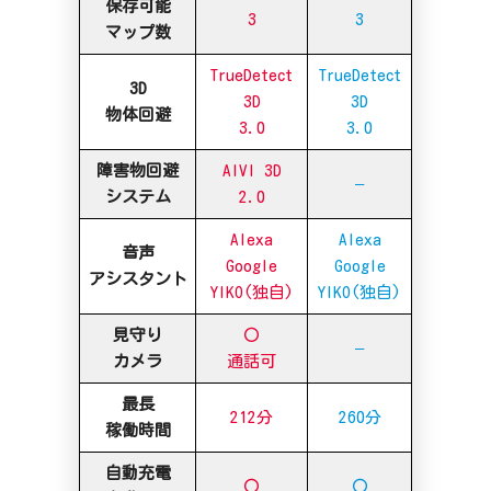
保存可能
3
3
マップ数
TrueDetect
TrueDetect
3D
3D
3D
物体回避
3.0
3.0
障害物回避
AIVI 3D
–
システム
2.0
Alexa
Alexa
音声
Google
Google
アシスタント
YIKO(独自)
YIKO(独自)
見守り
〇
–
カメラ
通話可
最長
212分
260分
稼働時間
自動充電
〇
〇