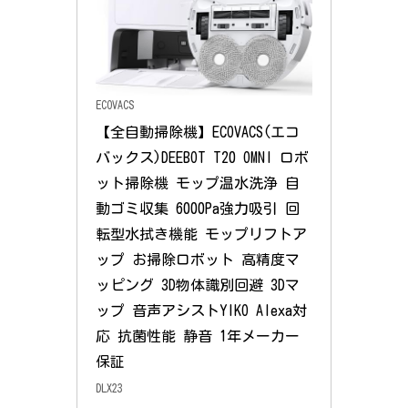
ECOVACS
【全自動掃除機】ECOVACS(エコ
バックス)DEEBOT T20 OMNI ロボ
ット掃除機 モップ温水洗浄 自
動ゴミ収集 6000Pa強力吸引 回
転型水拭き機能 モップリフトア
ップ お掃除ロボット 高精度マ
ッピング 3D物体識別回避 3Dマ
ップ 音声アシストYIKO Alexa対
応 抗菌性能 静音 1年メーカー
保証
DLX23