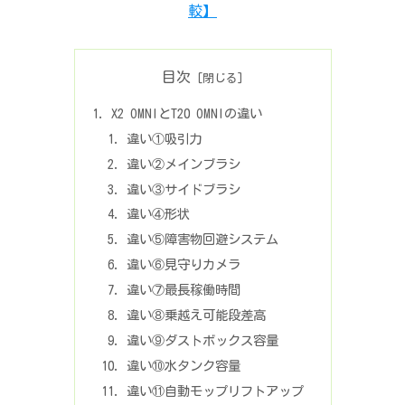
較】
目次
X2 OMNIとT20 OMNIの違い
違い①吸引力
違い②メインブラシ
違い③サイドブラシ
違い④形状
違い⑤障害物回避システム
違い⑥見守りカメラ
違い⑦最長稼働時間
違い⑧乗越え可能段差高
違い⑨ダストボックス容量
違い⑩水タンク容量
違い⑪自動モップリフトアップ