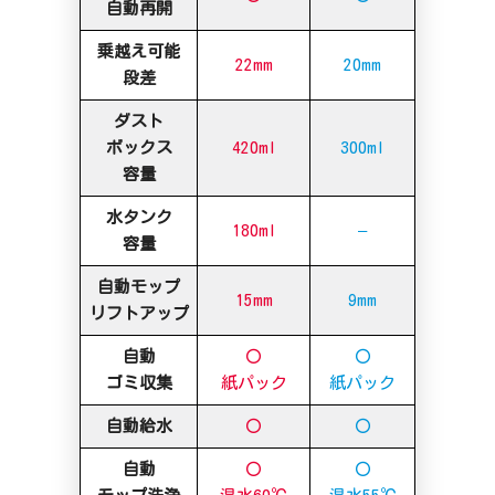
自動再開
乗越え可能
22mm
20mm
段差
ダスト
ボックス
420ml
300ml
容量
水タンク
180ml
–
容量
自動モップ
15mm
9mm
リフトアップ
自動
〇
〇
ゴミ収集
紙パック
紙パック
自動給水
〇
〇
自動
〇
〇