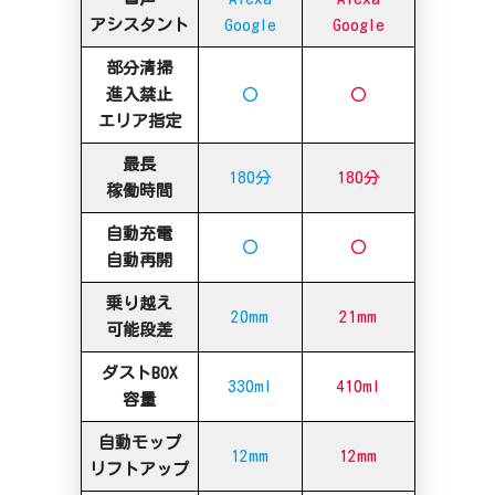
アシスタント
Google
Google
部分清掃
進入禁止
〇
〇
エリア指定
最長
180分
180分
稼働時間
自動充電
〇
〇
自動再開
乗り越え
20mm
21mm
可能段差
ダストBOX
330ml
410ml
容量
自動モップ
12mm
12mm
リフトアップ