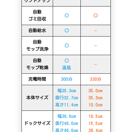
リフトアップ
自動
〇
〇
ゴミ回収
自動給水
〇
–
自動
〇
–
モップ洗浄
自動
〇
–
モップ乾燥
温風
充電時間
300分
330分
幅35.3cm
35.0cm
本体サイズ
奥行32.7cm
35.3cm
高さ11.4cm
10.0cm
幅36.6cm
19.5cm
ドックサイズ
奥行48.0cm
15.5cm
高さ46.0cm
38.4cm