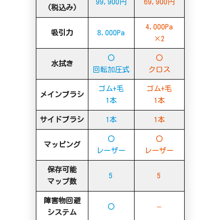
99,900円
69,900円
(税込み)
4,000Pa
吸引力
8,000Pa
×2
〇
〇
水拭き
回転加圧式
クロス
ゴム+毛
ゴム+毛
メインブラシ
1本
1本
サイドブラシ
1本
1本
〇
〇
マッピング
レーザー
レーザー
保存可能
5
5
マップ数
障害物回避
〇
–
システム