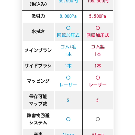
99,900円
109,900円
(税込み)
吸引力
8,000Pa
5,500Pa
〇
〇
水拭き
回転加圧式
回転加圧式
ゴム+毛
ゴム製
メインブラシ
1本
1本
サイドブラシ
1本
1本
〇
〇
マッピング
レーザー
レーザー
保存可能
5
5
マップ数
障害物回避
〇
〇
システム
音声
Alexa
Alexa