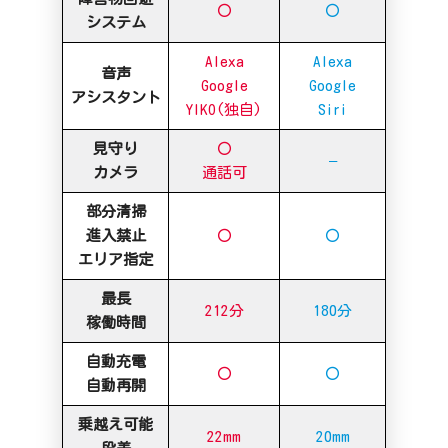
〇
〇
システム
Alexa
Alexa
音声
Google
Google
アシスタント
YIKO(独自)
Siri
見守り
〇
–
カメラ
通話可
部分清掃
進入禁止
〇
〇
エリア指定
最長
212分
180分
稼働時間
自動充電
〇
〇
自動再開
乗越え可能
22mm
20mm