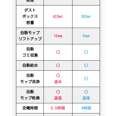
段差
ダスト
ボックス
420ml
350ml
容量
自動モップ
15mm
5mm
リフトアップ
自動
〇
〇
ゴミ収集
自動給水
〇
〇
自動
〇
〇
モップ洗浄
温水
自動
〇
〇
モップ乾燥
温風
温風
充電時間
5.5時間
4時間