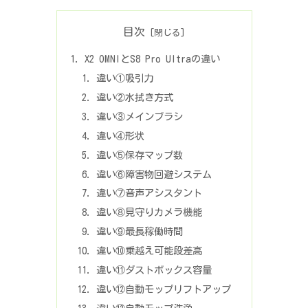
目次
X2 OMNIとS8 Pro Ultraの違い
違い①吸引力
違い②水拭き方式
違い③メインブラシ
違い④形状
違い⑤保存マップ数
違い⑥障害物回避システム
違い⑦音声アシスタント
違い⑧見守りカメラ機能
違い⑨最長稼働時間
違い⑩乗越え可能段差高
違い⑪ダストボックス容量
違い⑫自動モップリフトアップ