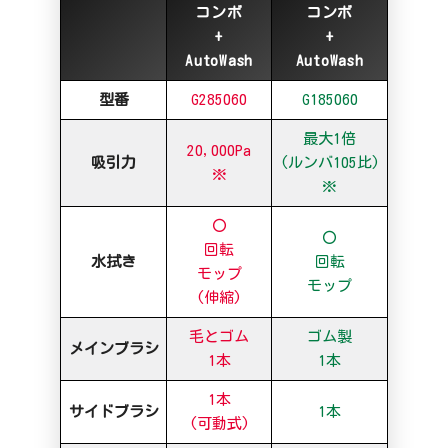
コンボ
コンボ
+
+
AutoWash
AutoWash
型番
G285060
G185060
最大1倍
20,000Pa
吸引力
(ルンバ105比)
※
※
〇
〇
回転
水拭き
回転
モップ
モップ
(伸縮)
毛とゴム
ゴム製
メインブラシ
1本
1本
1本
サイドブラシ
1本
(可動式)