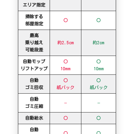
エリア指定
掃除する
〇
〇
部屋指定
最高
乗り越え
約2.5cm
約2cm
可能段差
自動モップ
〇
〇
リフトアップ
10mm
10mm
自動
〇
〇
ゴミ回収
紙パック
紙パック
自動
–
–
ゴミ圧縮
自動給水
〇
〇
自動
〇
〇