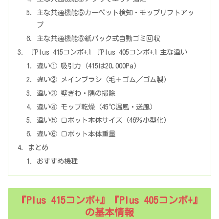
主な共通機能⑤カーペット検知・モップリフトアッ
プ
主な共通機能⑥紙パック式自動ゴミ回収
『Plus 415コンボ+』『Plus 405コンボ+』主な違い
違い① 吸引力（415は20,000Pa）
違い② メインブラシ（毛＋ゴム／ゴム製）
違い③ 壁ぎわ・隅の掃除
違い④ モップ乾燥（45℃温風・送風）
違い⑤ ロボット本体サイズ（46％小型化）
違い⑥ ロボット本体重量
まとめ
おすすめ機種
『Plus 415コンボ+』『Plus 405コンボ+』
の基本情報