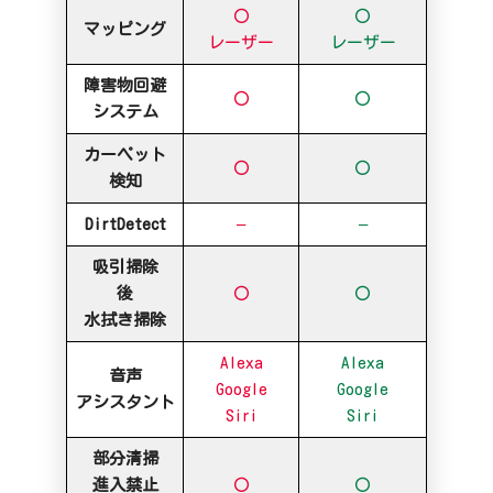
〇
〇
マッピング
レーザー
レーザー
障害物回避
〇
〇
システム
カーペット
〇
〇
検知
DirtDetect
–
–
吸引掃除
後
〇
〇
水拭き掃除
Alexa
Alexa
音声
Google
Google
アシスタント
Siri
Siri
部分清掃
進入禁止
〇
〇