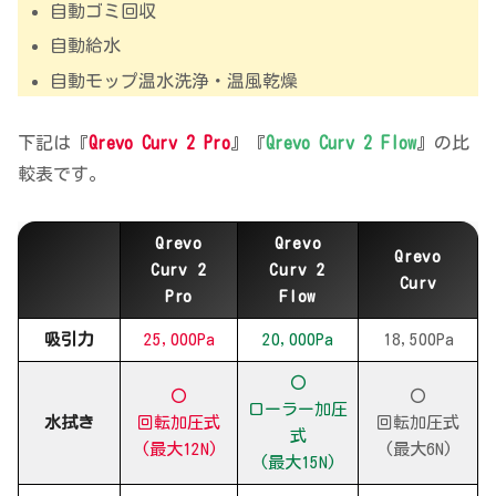
自動ゴミ回収
自動給水
自動モップ温水洗浄・温風乾燥
下記は『
Qrevo Curv 2 Pro
』『
Qrevo Curv 2 Flow
』の比
較表です。
Qrevo
Qrevo
Qrevo
Curv 2
Curv 2
Curv
Pro
Flow
吸引力
25,000Pa
20,000Pa
18,500Pa
〇
〇
〇
ローラー加圧
水拭き
回転加圧式
回転加圧式
式
(最大12N)
(最大6N)
(最大15N)