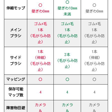
〇
〇
〇
伸縮モップ
壁ぎわ10mm
壁ぎわ0mm
壁ぎわ0mm
未満
ゴム+毛
ゴム+毛
ゴム+毛
メイン
1本
1本
1本
ブラシ
(毛がらみ防
(毛がらみ防
(毛がらみ防
止)
止)
止)
1本
1本
2本
サイド
(伸縮)
(伸縮)
(毛がらみ防
ブラシ
(毛がらみ防
(毛がらみ防
止)
止)
止)
マッピング
〇
〇
〇
保存可能
4
4
4
マップ数
カメラ
カメラ
カメラ
障害物回避
＆
＆
＆