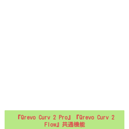
『Qrevo Curv 2 Pro』『Qrevo Curv 2
Flow』共通機能