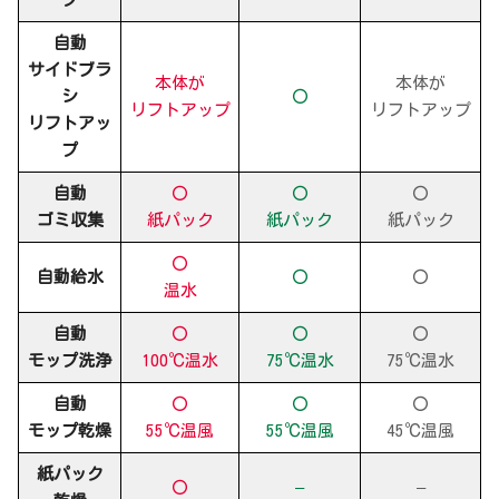
自動
サイドブラ
本体が
本体が
シ
〇
リフトアップ
リフトアップ
リフトアッ
プ
自動
〇
〇
〇
ゴミ収集
紙パック
紙パック
紙パック
〇
自動給水
〇
〇
温水
自動
〇
〇
〇
モップ洗浄
100℃温水
75℃温水
75℃温水
自動
〇
〇
〇
モップ乾燥
55℃温風
55℃温風
45℃温風
紙パック
〇
–
–