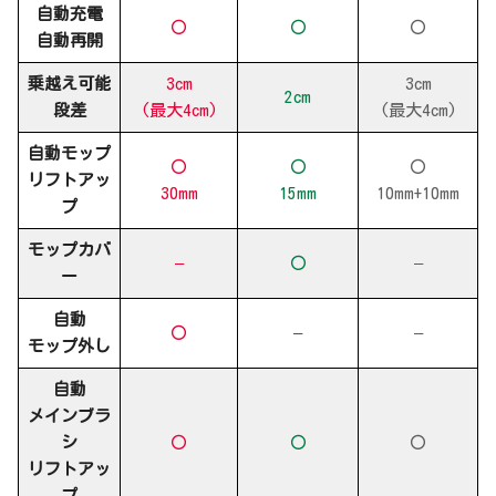
自動充電
〇
〇
〇
自動再開
乗越え可能
3cm
3cm
2cm
段差
(最大4cm)
(最大4cm)
自動モップ
〇
〇
〇
リフトアッ
30mm
15mm
10mm+10mm
プ
モップカバ
–
〇
–
ー
自動
〇
–
–
モップ外し
自動
メインブラ
シ
〇
〇
〇
リフトアッ
プ