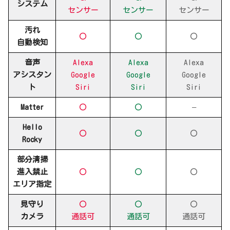
システム
センサー
センサー
センサー
汚れ
〇
〇
〇
自動検知
音声
Alexa
Alexa
Alexa
アシスタン
Google
Google
Google
ト
Siri
Siri
Siri
Matter
〇
〇
–
Hello
〇
〇
〇
Rocky
部分清掃
進入禁止
〇
〇
〇
エリア指定
見守り
〇
〇
〇
カメラ
通話可
通話可
通話可