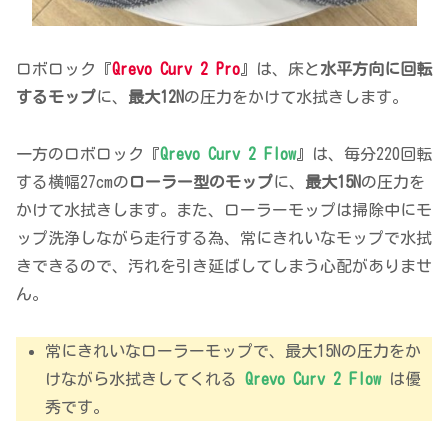
ロボロック『
Qrevo Curv 2 Pro
』は、床と
水平方向に回転
するモップ
に、
最大12N
の圧力をかけて水拭きします。
一方のロボロック『
Qrevo Curv 2 Flow
』は、毎分220回転
する横幅27cmの
ローラー型のモップ
に、
最大15N
の圧力を
かけて水拭きします。また、ローラーモップは掃除中にモ
ップ洗浄しながら走行する為、常にきれいなモップで水拭
きできるので、汚れを引き延ばしてしまう心配がありませ
ん。
常にきれいなローラーモップで、最大15Nの圧力をか
けながら水拭きしてくれる
Qrevo Curv 2 Flow
は優
秀です。