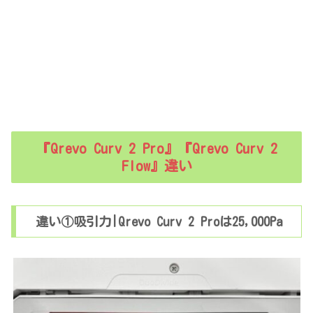
『Qrevo Curv 2 Pro』『Qrevo Curv 2
Flow』違い
違い①吸引力|Qrevo Curv 2 Proは25,000Pa