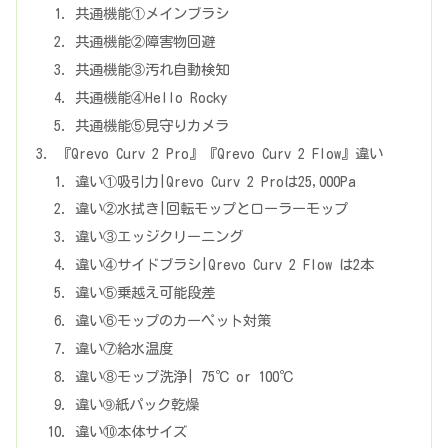
共通機能①メインブラシ
共通機能②障害物回避
共通機能③汚れ自動検知
共通機能④Hello Rocky
共通機能⑤見守りカメラ
『Qrevo Curv 2 Pro』『Qrevo Curv 2 Flow』違い
違い①吸引力|Qrevo Curv 2 Proは25,000Pa
違い②水拭き|回転モップとローラーモップ
違い③エッジクリーニング
違い④サイドブラシ|Qrevo Curv 2 Flow は2本
違い⑤乗越え可能段差
違い⑥モップのカーペット対策
違い⑦給水温度
違い⑧モップ洗浄| 75℃ or 100℃
違い➈紙パック乾燥
違い⑩本体サイズ