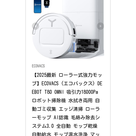
ECOVACS
【2025最新 ローラー式強力モッ
プ】ECOVACS (エコバックス) DE
EBOT T80 OMNI 吸引力18000Pa 
ロボット掃除機 水拭き両用 自
動ゴミ収集 エッジ清掃 ローラ
ーモップ AI認識 毛絡み除去シ
ステム3.0 全自動 モップ乾燥 
自動給水 モップ温水洗浄 マッ