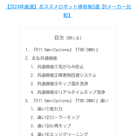
【2024年厳選】おススメロボット掃除機5選【6メーカー比
較】
目次
『X11 OmniCyclone』『T80 OMNI』
主な共通機能
共通機能①毛がらみ防止
共通機能②障害物回避システム
共通機能③モップ温水洗浄
共通機能④リアルタイムモップ洗浄
『X11 OmniCyclone』『T80 OMNI』違い
違い①吸引力
違い②ローラーモップ
違い③AI再モップ
違い④エッジクリーニング