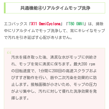
共通機能④リアルタイムモップ洗浄
エコバックス『
X11 OmniCyclone
』『
T80 OMNI
』は、掃除
中にリアルタイムでモップ洗浄して、常にキレイなモップ
で汚れを引き延ばす心配がありません。
汚水を掻き取った後、清潔な水がモップに供給さ
れ、モップを常に清潔に保ちます。最大200 rpm
の回転速度で、1分間に200回の高速スクラブおよ
びすすぎ動作を行い、筋や二次汚染を効果的に防
止します。接触面積が小さいため、モップの圧力
がより集中し、汚れに対して優れた洗浄効果を発
揮します。