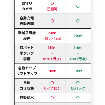
見守り
〇
〇
カメラ
通話可
自動充電
〇
〇
自動再開
乗越え可能
24mm
20mm
段差
(最大40mm)
ロボット
110ml
110ml
水タンク
+
+
容量
95ml(汚水)
90ml(汚水)
自動モップ
10mm
10mm
リフトアップ
自動
〇
〇
ゴミ収集
サイクロン
紙パック
自動給水
〇
〇