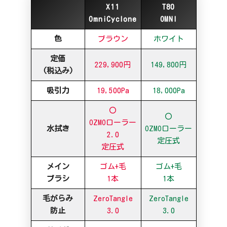
X11
T80
OmniCyclone
OMNI
色
ブラウン
ホワイト
定価
229,900円
149,800円
(税込み)
吸引力
19,500Pa
18,000Pa
〇
〇
OZMOローラー
水拭き
OZMOローラー
2.0
定圧式
定圧式
メイン
ゴム+毛
ゴム+毛
ブラシ
1本
1本
毛がらみ
ZeroTangle
ZeroTangle
防止
3.0
3.0