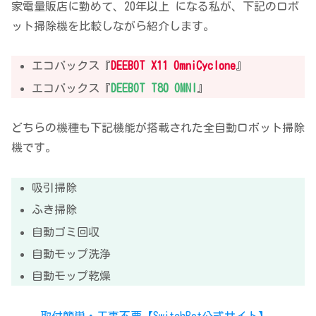
家電量販店に勤めて、20年以上 になる私が、下記のロボ
ット掃除機を比較しながら紹介します。
エコバックス『
DEEBOT X11 OmniCyclone
』
エコバックス『
DEEBOT T80 OMNI
』
どちらの機種も下記機能が搭載された全自動ロボット掃除
機です。
吸引掃除
ふき掃除
自動ゴミ回収
自動モップ洗浄
自動モップ乾燥
取付簡単・工事不要【SwitchBot公式サイト】