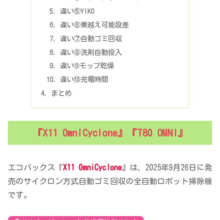
違い⑤YIKO
違い⑥乗越え可能段差
違い⑦自動ゴミ回収
違い⑧洗剤自動投入
違い➈モップ乾燥
違い⑩充電時間
まとめ
『X11 OmniCyclone』『T80 OMNI』
エコバックス『
X11 OmniCyclone
』は、2025年9月26日に発
売のサイクロン方式自動ゴミ回収の全自動ロボット掃除機
です。