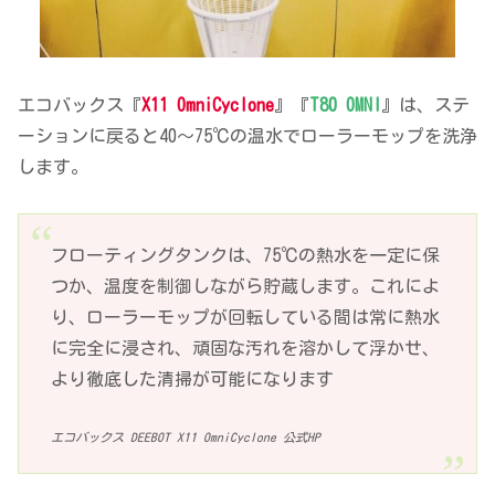
エコバックス『
X11 OmniCyclone
』『
T80 OMNI
』は、ステ
ーションに戻ると40～75℃の温水でローラーモップを洗浄
します。
フローティングタンクは、75℃の熱水を一定に保
つか、温度を制御しながら貯蔵します。これによ
り、ローラーモップが回転している間は常に熱水
に完全に浸され、頑固な汚れを溶かして浮かせ、
より徹底した清掃が可能になります
エコバックス DEEBOT X11 OmniCyclone 公式HP