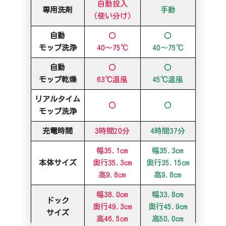
自動投入
専用洗剤
手動
(使い分け)
自動
〇
〇
モップ洗浄
40～75℃
40～75℃
自動
〇
〇
モップ乾燥
63℃温風
45℃温風
リアルタイム
〇
〇
モップ洗浄
充電時間
3時間20分
4時間37分
幅35.1cm
幅35.3cm
本体サイズ
奥行35.3cm
奥行35.15cm
高9.8cm
高9.8cm
幅38.0cm
幅33.8cm
ドック
奥行49.3cm
奥行45.9cm
サイズ
高46.5cm
高50.0cm