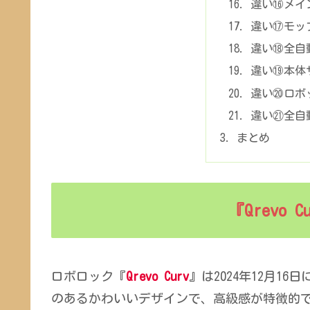
違い⑯メイ
違い⑰モッ
違い⑱全自
違い⑲本体
違い⑳ロボ
違い㉑全自
まとめ
『Qrevo C
ロボロック『
Qrevo Curv
』は2024年12月1
のあるかわいいデザインで、高級感が特徴的