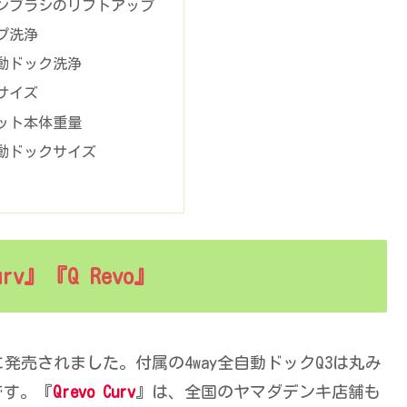
ンブラシのリフトアップ
プ洗浄
動ドック洗浄
サイズ
ット本体重量
動ドックサイズ
urv』『Q Revo』
6日に発売されました。付属の4way全自動ドックQ3は丸み
です。『
Qrevo Curv
』は、全国のヤマダデンキ店舗も