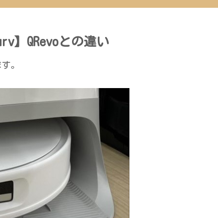
rv】QRevoとの違い
ます。