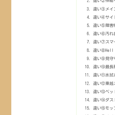
違い②伸縮
違い③メイ
違い④サイ
違い⑤障害
違い⑥汚れ
違い⑦スマ
違い⑧Hell 
違い⑨見守
違い⑩最長
違い⑪水拭
違い⑫乗越
違い⑬ペッ
違い⑭ダス
違い⑮モッ