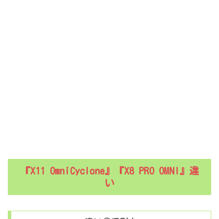
『X11 OmniCyclone』『X8 PRO OMNI』違
い