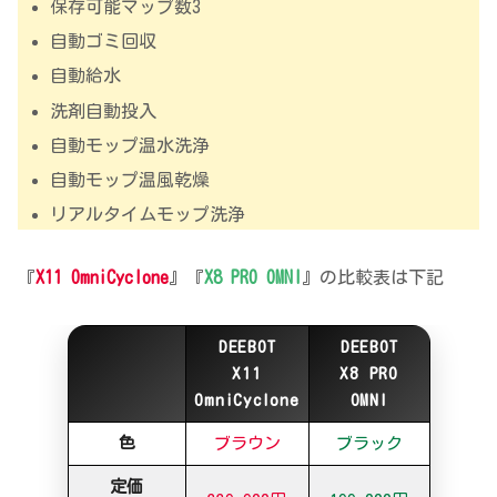
保存可能マップ数3
自動ゴミ回収
自動給水
洗剤自動投入
自動モップ温水洗浄
自動モップ温風乾燥
リアルタイムモップ洗浄
『
X11 OmniCyclone
』『
X8 PRO OMNI
』の比較表は下記
DEEBOT
DEEBOT
X11
X8 PRO
OmniCyclone
OMNI
色
ブラウン
ブラック
定価