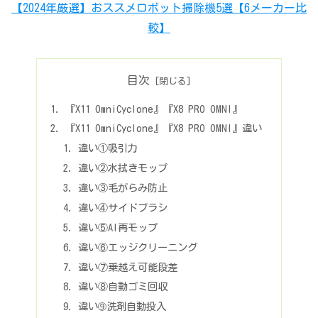
【2024年厳選】おススメロボット掃除機5選【6メーカー比
較】
目次
『X11 OmniCyclone』『X8 PRO OMNI』
『X11 OmniCyclone』『X8 PRO OMNI』違い
違い①吸引力
違い②水拭きモップ
違い③毛がらみ防止
違い④サイドブラシ
違い⑤AI再モップ
違い⑥エッジクリーニング
違い⑦乗越え可能段差
違い⑧自動ゴミ回収
違い➈洗剤自動投入