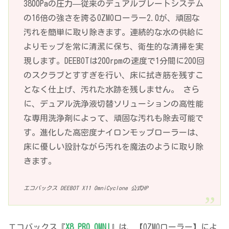
3800Paの圧力—従来のデュアルプレートシステム
の16倍の強さを誇るOZMOローラー2.0が、頑固な
汚れを簡単に取り除きます。連続的な水の供給に
よりモップを常に清潔に保ち、衛生的な清掃を実
現します。DEEBOTは200rpmの速度で1分間に200回
のスクラブとすすぎを行い、床に拭き筋を残すこ
となく仕上げ、汚れた水跡を残しません。 さら
に、デュアル洗浄液切替ソリューションの高性能
な専用洗浄剤によって、頑固な汚れも除去可能で
す。進化した高密度ナイロンモップローラーは、
床に優しい設計ながら汚れを魔法のように取り除
きます。
エコバックス DEEBOT X11 OmniCyclone 公式HP
エコバックス『
X8 PRO OMNI
』は、【OZMOローラー】によ