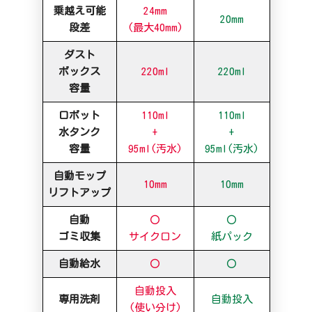
乗越え可能
24mm
20mm
段差
(最大40mm)
ダスト
ボックス
220ml
220ml
容量
ロボット
110ml
110ml
水タンク
+
+
容量
95ml(汚水)
95ml(汚水)
自動モップ
10mm
10mm
リフトアップ
自動
〇
〇
ゴミ収集
サイクロン
紙パック
自動給水
〇
〇
自動投入
専用洗剤
自動投入
(使い分け)