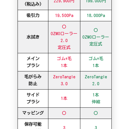
229,900円
199,000円
(税込み)
吸引力
19,500Pa
18,000Pa
〇
〇
OZMOローラー
水拭き
OZMOローラー
2.0
定圧式
定圧式
メイン
ゴム+毛
ゴム+毛
ブラシ
1本
1本
毛がらみ
ZeroTangle
ZeroTangle
防止
3.0
2.0
サイド
1本
1本
ブラシ
伸縮
マッピング
〇
〇
保存可能
3
3