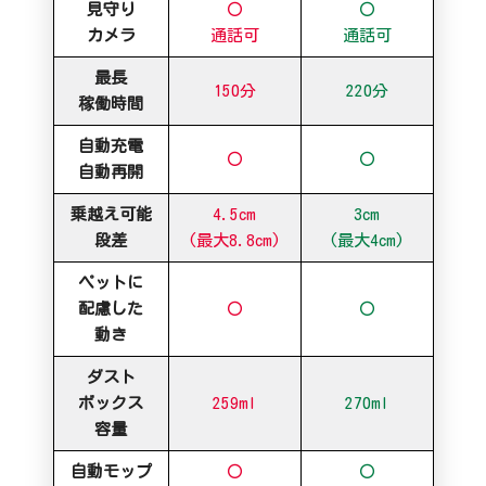
見守り
〇
〇
カメラ
通話可
通話可
最長
150分
220分
稼働時間
自動充電
〇
〇
自動再開
乗越え可能
4.5cm
3cm
段差
(最大8.8cm)
(最大4cm)
ペットに
配慮した
〇
〇
動き
ダスト
ボックス
259ml
270ml
容量
自動モップ
〇
〇