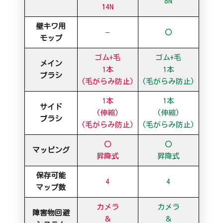
8N
14N
壁キワ用
–
〇
モップ
ゴム+毛
ゴム+毛
メイン
1本
1本
ブラシ
(毛がらみ防止)
(毛がらみ防止)
1本
1本
サイド
(伸縮)
(伸縮)
ブラシ
(毛がらみ防止)
(毛がらみ防止)
〇
〇
マッピング
昇降式
昇降式
保存可能
4
4
マップ数
カメラ
カメラ
障害物回避
＆
＆