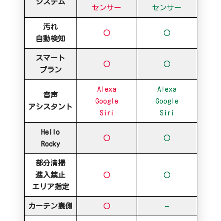
システム
センサー
センサー
汚れ
〇
〇
自動検知
スマート
〇
〇
プラン
Alexa
Alexa
音声
Google
Google
アシスタント
Siri
Siri
Hello
〇
〇
Rocky
部分清掃
進入禁止
〇
〇
エリア指定
カーテン裏側
〇
–