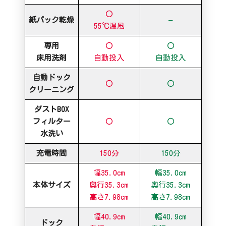
〇
紙パック乾燥
–
55℃温風
専用
〇
〇
床用洗剤
自動投入
自動投入
自動ドック
〇
〇
クリーニング
ダストBOX
フィルター
〇
〇
水洗い
充電時間
150分
150分
幅35.0cm
幅35.0cm
本体サイズ
奥行35.3cm
奥行35.3cm
高さ7.98cm
高さ7.98cm
幅40.9cm
幅40.9cm
ドック