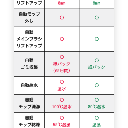
リフトアップ
8mm
8mm
自動モップ
〇
〇
外し
自動
メインブラシ
〇
〇
リフトアップ
〇
自動
〇
紙パック
ゴミ収集
紙パック
(65日間)
〇
自動給水
〇
温水
自動
〇
〇
モップ洗浄
100℃温水
80℃温水
自動
〇
〇
モップ乾燥
55℃温風
温風