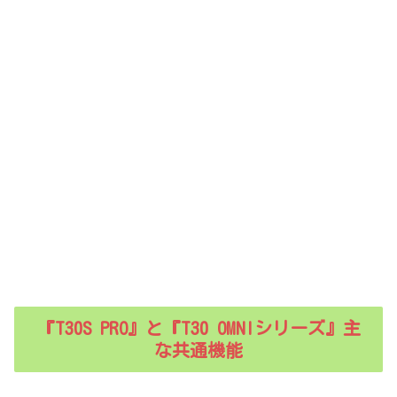
『T30S PRO』と『T30 OMNIシリーズ』主
な共通機能