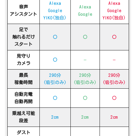
Alexa
Alexa
音声
Alexa
Google
Google
アシスタント
Google
YIKO(独自)
YIKO(独自)
足で
触れるだけ
〇
〇
〇
スタート
見守り
〇
–
–
カメラ
最長
290分
290分
290分
稼働時間
(吸引のみ)
(吸引のみ)
(吸引のみ)
自動充電
〇
〇
〇
自動再開
乗越え可能
2cm
2cm
2cm
段差
ダスト