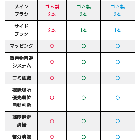
メイン
ゴム製
ゴム製
ゴム製
ブラシ
2本
2本
2本
サイド
2本
1本
1本
ブラシ
マッピング
〇
〇
〇
障害物回避
〇
〇
〇
システム
ゴミ認識
〇
〇
〇
掃除場所
優先順位
〇
〇
〇
自動判断
部屋指定
〇
〇
〇
清掃
部分清掃
〇
〇
〇