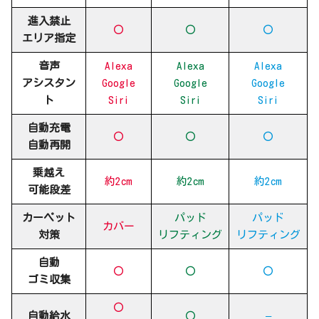
進入禁止
〇
〇
〇
エリア指定
音声
Alexa
Alexa
Alexa
アシスタン
Google
Google
Google
ト
Siri
Siri
Siri
自動充電
〇
〇
〇
自動再開
乗越え
約2cm
約2cm
約2cm
可能段差
カーペット
パッド
パッド
カバー
対策
リフティング
リフティング
自動
〇
〇
〇
ゴミ収集
〇
自動給水
〇
–