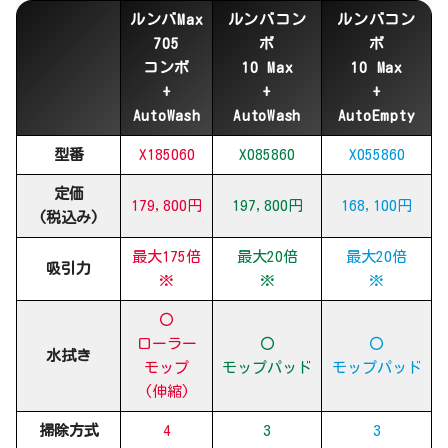
ルンバMax
ルンバコン
ルンバコン
705
ボ
ボ
コンボ
10 Max
10 Max
+
+
+
AutoWash
AutoWash
AutoEmpty
型番
X185060
X085860
X055860
定価
179,800円
197,800円
168,100円
(税込み)
最大175倍
最大20倍
最大20倍
吸引力
※
※
※
〇
ローラー
〇
〇
水拭き
モップ
モップパッド
モップパッド
(伸縮)
掃除方式
4
3
3