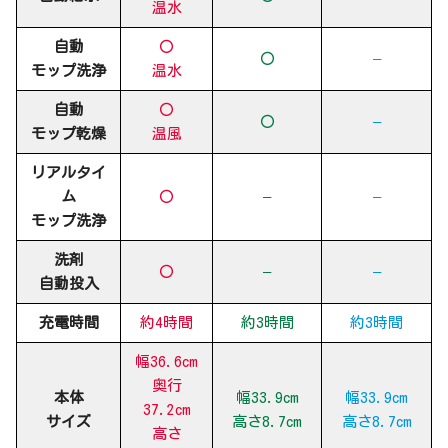
温水
自動
〇
〇
–
モップ洗浄
温水
自動
〇
〇
–
モップ乾燥
温風
リアルタイ
ム
〇
–
–
モップ洗浄
洗剤
〇
–
–
自動投入
充電時間
約4時間
約3時間
約3時間
幅36.6cm
奥行
本体
幅33.9cm
幅33.9cm
37.2cm
サイズ
高さ8.7cm
高さ8.7cm
高さ