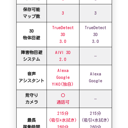
保存可能
3
3
マップ数
TrueDetect
TrueDetect
3D
3D
3D
物体回避
3.0
3.0
障害物回避
AIVI 3D
–
システム
2.0
Alexa
音声
Alexa
Google
アシスタント
Google
YIKO(独自)
見守り
〇
–
カメラ
通話可
215分
215分
最長
(吸引+水拭き)
(吸引+水拭き)
稼働時間
260分
260分