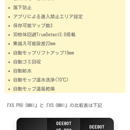
落下防止
アプリによる進入禁止エリア設定
保存可能マップ数3
3D物体回避TrueDetect3.0搭載
乗越え可能段差22mm
自動モップリフトアップ15mm
自動ゴミ回収
自動給水
自動モップ温水洗浄(70℃)
自動モップ温風乾燥
『X5 PRO OMNI』と『X5 OMNI』の比較表は下記
DEEBOT
DEEBOT