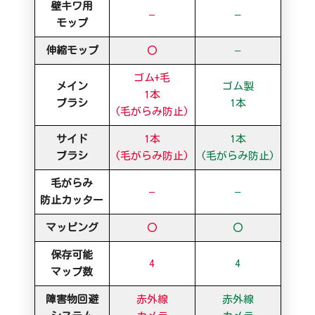
壁キワ用
–
–
モップ
伸縮モップ
〇
–
ゴム+毛
メイン
ゴム製
1本
ブラシ
1本
(毛がらみ防止)
サイド
1本
1本
ブラシ
(毛がらみ防止)
(毛がらみ防止)
毛がらみ
–
–
防止カッター
マッピング
〇
〇
保存可能
4
4
マップ数
障害物回避
赤外線
赤外線