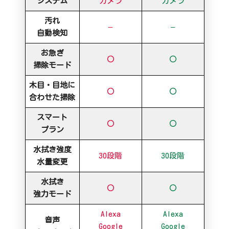
システム
カメラ
カメラ
汚れ
–
–
自動検知
お急ぎ
〇
〇
掃除モード
木目・目地に
〇
〇
合わせた掃除
スマート
〇
〇
プラン
水拭き強度
30段階
30段階
水量変更
水拭き
〇
〇
強力モード
Alexa
Alexa
音声
Google
Google