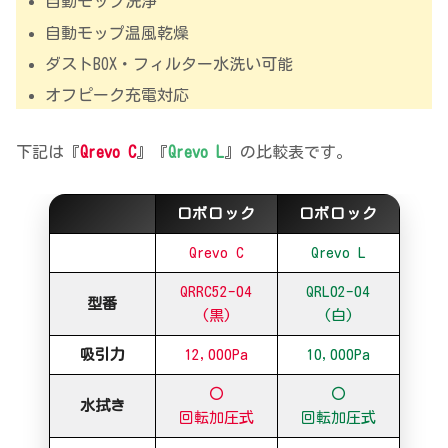
自動モップ洗浄
自動モップ温風乾燥
ダストBOX・フィルター水洗い可能
オフピーク充電対応
下記は『
Qrevo C
』『
Qrevo L
』の比較表です。
ロボロック
ロボロック
Qrevo C
Qrevo L
QRRC52-04
QRL02-04
型番
(黒)
(白)
吸引力
12,000Pa
10,000Pa
〇
〇
水拭き
回転加圧式
回転加圧式