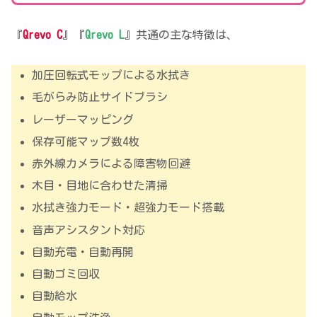
『
Qrevo C
』『
Qrevo L
』共通の主な特徴は、
加圧回転式モップによる水拭き
毛がらみ防止サイドブラシ
レーザーマッピング
保存可能マップ数4枚
赤外線カメラによる障害物回避
木目・目地に合わせた清掃
水拭き強力モード・超強力モード搭載
音声アシスタント対応
自動充電・自動再開
自動ゴミ回収
自動給水