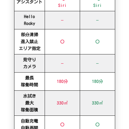
アシスタント
Siri
Siri
Hello
–
–
Rocky
部分清掃
進入禁止
〇
〇
エリア指定
見守り
–
–
カメラ
最長
180分
180分
稼働時間
水拭き
最大
330㎡
330㎡
稼働面積
自動充電
〇
〇
自動再開