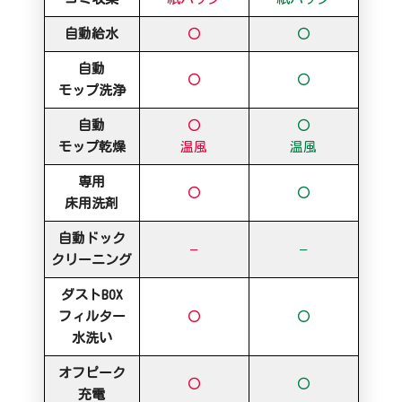
自動給水
〇
〇
自動
〇
〇
モップ洗浄
自動
〇
〇
モップ乾燥
温風
温風
専用
〇
〇
床用洗剤
自動ドック
–
–
クリーニング
ダストBOX
フィルター
〇
〇
水洗い
オフピーク
〇
〇
充電