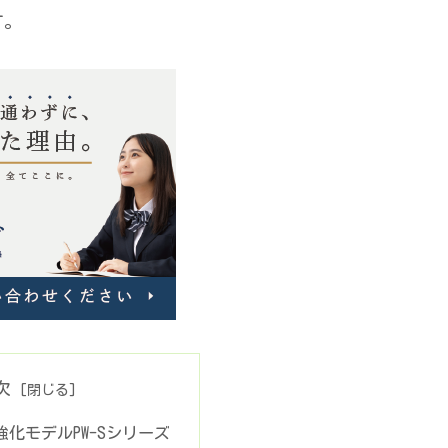
す。
次
化モデルPW-Sシリーズ