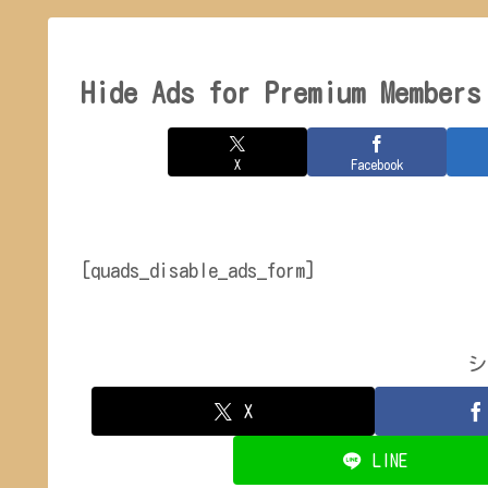
Hide Ads for Premium Members
X
Facebook
[quads_disable_ads_form]
シ
X
LINE